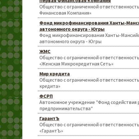
Первая Финансовая Компания
Общество с ограниченной ответственност
Финансовая Компания»
Фонд микрофинансирования Ханты-Манс
автономного округа - Югры
Фонд микрофинансирования Ханты-Мансий
автономного округа - Югры
ЖМС
Общество с ограниченной ответственност
«Женская Микрокредитная Сеть»
Мир кредита
Общество с ограниченной ответственност
кредита»
ФСРП
Автономное учреждение "Фонд содействия
предпринимательства"
ГарантЪ
Общество с ограниченной ответственност
«ГарантЪ»