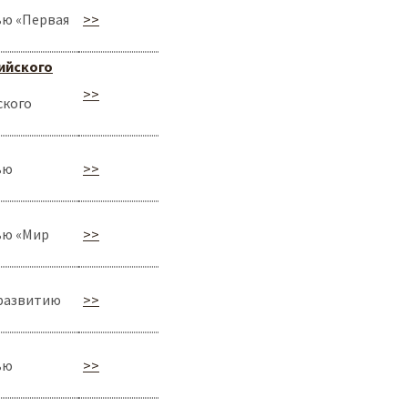
ью «Первая
>>
ийского
>>
ского
ью
>>
ью «Мир
>>
 развитию
>>
ью
>>