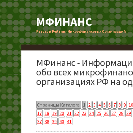
МФИНАНС
Реестр и Рейтинг Микрофинансовых Организаций
МФинанс - Информаци
обо всех микрофинан
организациях РФ на од
Страницы Каталога:
1
2
3
4
5
6
7
8
9
1
17
18
19
20
21
22
23
24
25
26
27
28
29
37
38
39
40
41