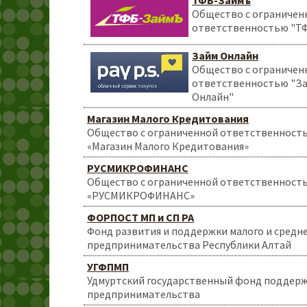
ТФБ-Займъ
Общество с ограничен
ответственностью "Т
Займ Онлайн
Общество с ограничен
ответственностью "З
Онлайн"
Магазин Малого Кредитования
Общество с ограниченной ответственност
«Магазин Малого Кредитования»
РУСМИКРОФИНАНС
Общество с ограниченной ответственност
«РУСМИКРОФИНАНС»
ФОРПОСТ МП и СП РА
Фонд развития и поддержки малого и средн
предпринимательства Республики Алтай
УГФПМП
Удмуртский государственный фонд поддерж
предпринимательства