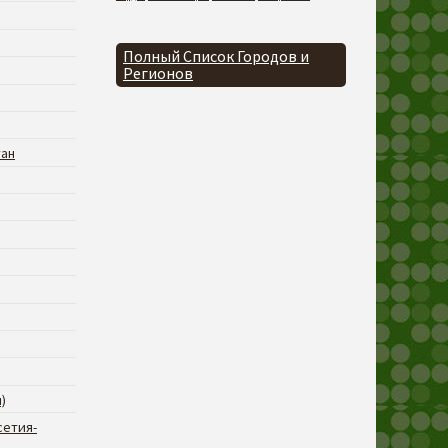
Полный Список Городов и
Регионов
тан
)
сетия-