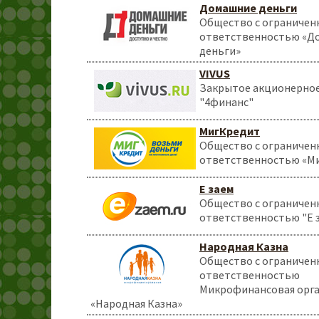
Домашние деньги
Общество с ограничен
ответственностью «Д
деньги»
VIVUS
Закрытое акционерно
"4финанс"
МигКредит
Общество с ограничен
ответственностью «М
Е заем
Общество с ограничен
ответственностью "Е 
Народная Казна
Общество с ограничен
ответственностью
Микрофинансовая орг
«Народная Казна»