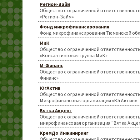
Регион-Займ
Общество с ограниченной ответственност
«Регион-Займ»
Фонд микрофинансирования
Фонд микрофинансирования Тюменской об
МиК
Общество с ограниченной ответственност
«Консалтинговая группа МиК»
М-Финанс
Общество с ограниченной ответственност
Финанс»
ЮгАктив
Общество с ограниченной ответственност
Микрофинансовая организация «ЮгАктив»
Вятка Акцепт
Общество с ограниченной ответственност
микрофинансовая организация "Вятка Акце
КремДо Инжиниринг
Общество с ограниченной ответственност