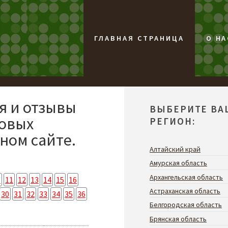
ГЛАВНАЯ СТРАНИЦА
О НА
я и отзывы
ВЫБЕРИТЕ ВА
совых
РЕГИОН:
ном сайте.
Алтайский край
Амурская область
Архангельская область
0
11
12
13
14
15
16
Астраханская область
30
31
32
33
34
35
36
Белгородская область
Брянская область