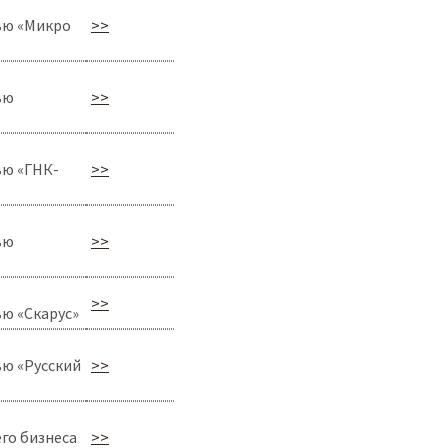
ью «Микро
>>
ью
>>
ью «ГНК-
>>
ью
>>
>>
ю «Скарус»
ю «Русский
>>
го бизнеса
>>