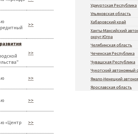
Удмуртская Республика
Ульяновская область
ью
Хабаровский край
>>
кредитный
Ханты-Мансийский авто
округ-Югра
 развития
Челябинская область
>>
Чеченская Республика
родской
ельства"
Чувашская Республика
Чукотский автономный 
ью
>>
Ямало-Ненецкий автоно
Ярославская область
ью
>>
ью «Центр
>>