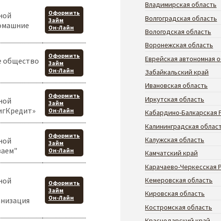
Владимирская область
Оформить
ной
Волгоградская область
Займ
омашние
Он-Лайн
Вологодская область
Воронежская область
Оформить
Еврейская автономная о
е общество
Займ
Он-Лайн
Забайкальский край
Ивановская область
Оформить
Иркутская область
ной
Займ
игКредит»
Он-Лайн
Кабардино-Балкарская 
Калининградская облас
Оформить
Калужская область
ной
Займ
заем"
Он-Лайн
Камчатский край
Карачаево-Черкесская 
ной
Кемеровская область
Оформить
Займ
Кировская область
Он-Лайн
анизация
Костромская область
Краснодарский край