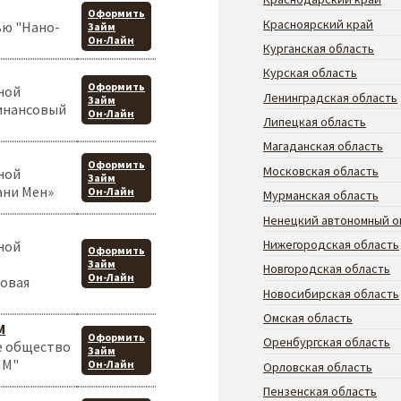
Оформить
Красноярский край
ью "Нано-
Займ
Он-Лайн
Курганская область
Курская область
Оформить
ной
Ленинградская область
Займ
инансовый
Он-Лайн
Липецкая область
Магаданская область
Оформить
Московская область
ной
Займ
ани Мен»
Он-Лайн
Мурманская область
Ненецкий автономный о
Нижегородская область
ной
Оформить
Займ
Новгородская область
Он-Лайн
овая
Новосибирская область
Омская область
М
Оформить
Оренбургская область
е общество
Займ
ЙМ"
Он-Лайн
Орловская область
Пензенская область