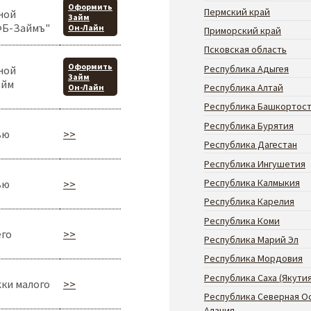
Оформить
Пермский край
ной
Займ
ФБ-Займъ"
Он-Лайн
Приморский край
Псковская область
Оформить
Республика Адыгея
ной
Займ
айм
Республика Алтай
Он-Лайн
Республика Башкортос
Республика Бурятия
ью
>>
Республика Дагестан
Республика Ингушетия
Республика Калмыкия
ью
>>
Республика Карелия
Республика Коми
его
>>
Республика Марий Эл
Республика Мордовия
Республика Саха (Якутия
ки малого
>>
Республика Северная О
Алания