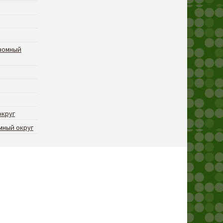
номный
округ
мный округ