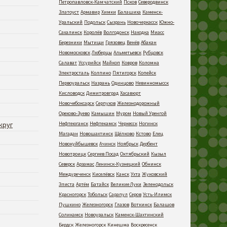
Петропавловск-Камчатский
Псков
Северодвинск
Златоуст
Армавир
Химки
Балашиха
Каменск-
Уральский
Подольск
Сызрань
Новочеркасск
Южно-
Сахалинск
Королёв
Волгодонск
Находка
Миасс
Березники
Мытищи
Грязовец
Венёв
Абакан
Новомосковск
Люберцы
Альметьевск
Рубцовск
Салават
Уссурийск
Майкоп
Ковров
Коломна
Электросталь
Колпино
Пятигорск
Копейск
Первоуральск
Назрань
Одинцово
Невинномысск
Кисловодск
Димитровград
Хасавюрт
Новочебоксарск
Серпухов
Железнодорожный
Орехово-Зуево
Камышин
Муром
Новый Уренгой
круг
Нефтеюганск
Нефтекамск
Черкесск
Ногинск
Магадан
Новошахтинск
Щёлково
Кстово
Елец
Новокуйбышевск
Ачинск
Ноябрьск
Дербент
Новотроицк
Сергиев Посад
Октябрьский
Кызыл
Северск
Арзамас
Ленинск-Кузнецкий
Обнинск
Междуреченск
Киселёвск
Канск
Ухта
Жуковский
Элиста
Артём
Батайск
Великие Луки
Зеленодольск
Красногорск
Тобольск
Сарапул
Серов
Усть-Илимск
Пушкино
Железногорск
Глазов
Воткинск
Балашов
Соликамск
Новоуральск
Каменск-Шахтинский
Бердск
Железногорск
Кинешма
Воскресенск