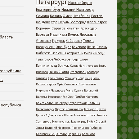
Петербург
Новосибирск
Екатеринбург
Нижний Новгород
Самара
Казань
Омск
Челябинск
Ростов-
на-Дону
Уфа
Пермь
Волгоград
Красноярск
Воронеж
Саратов
Тольятти
Краснодар
Барнаул
Махачкала
Ижевск
Ярославль
бласть
Ульяновск
Иркутск
Хабаровск
Тюмень
Новокузнецк
Оренбург
Кемерово
Пенза
Рязань
Набережные Челны
Астрахань
Томск
Липецк
Тула
Киров
Чебоксары
Сертолово
Калининград
Брянск
Курск
Магнитогорск
Тверь
Республика
Иваново
Нижний Тагил
Ставрополь
Белгород
Саранск
Архангельск
Улан-Удэ
Владимир
Сочи
ть
Калуга
Курган
Орёл
Смоленск
Владикавказ
Мурманск
Череповец
Чита
Сургут
Волжский
Вологда
Новороссийск
Орск
Тамбов
Кострома
Комсомольск-на-Амуре
Стерлитамак
Нальчик
Республика
Петрозаводск
Якутск
Йошкар-Ола
Таганрог
Братск
Грозный
Дзержинск
Шахты
Нижневартовск
Ангарск
Сыктывкар
Нижнекамск
Зеленоград
Бийск
Старый
Оскол
Великий Новгород
Прокопьевск
Рыбинск
Благовещенск
Энгельс
Норильск
Балаково