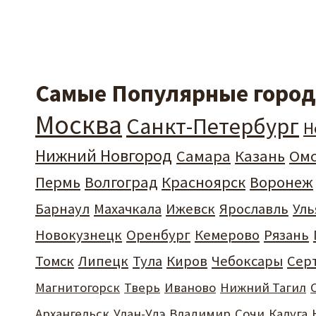
Самые Популярные города
Москва
Санкт-Петербург
Н
Нижний Новгород
Самара
Казань
Ом
Пермь
Волгоград
Красноярск
Воронеж
Барнаул
Махачкала
Ижевск
Ярославль
Уль
Новокузнецк
Оренбург
Кемерово
Рязань
Томск
Липецк
Тула
Киров
Чебоксары
Сер
Магнитогорск
Тверь
Иваново
Нижний Тагил
Архангельск
Улан-Удэ
Владимир
Сочи
Калуга