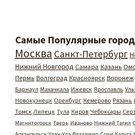
Самые Популярные города
Москва
Санкт-Петербург
Н
Нижний Новгород
Самара
Казань
Ом
Пермь
Волгоград
Красноярск
Воронеж
Барнаул
Махачкала
Ижевск
Ярославль
Уль
Новокузнецк
Оренбург
Кемерово
Рязань
Томск
Липецк
Тула
Киров
Чебоксары
Сер
Магнитогорск
Тверь
Иваново
Нижний Тагил
Архангельск
Улан-Удэ
Владимир
Сочи
Калуга