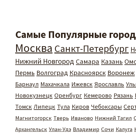
Самые Популярные города
Москва
Санкт-Петербург
Н
Нижний Новгород
Самара
Казань
Ом
Пермь
Волгоград
Красноярск
Воронеж
Барнаул
Махачкала
Ижевск
Ярославль
Уль
Новокузнецк
Оренбург
Кемерово
Рязань
Томск
Липецк
Тула
Киров
Чебоксары
Сер
Магнитогорск
Тверь
Иваново
Нижний Тагил
Архангельск
Улан-Удэ
Владимир
Сочи
Калуга