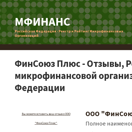
МФИНАНС
Российская Федерация - Реестр и Рейтинг Микрофинансовых
Организаций
ФинСоюз Плюс - Отзывы, 
микрофинансовой организ
Федерации
ООО "ФинСою
Вы можете оставить ваш отзыв о ООО
Полное наимено
"ФинСоюз Плюс".