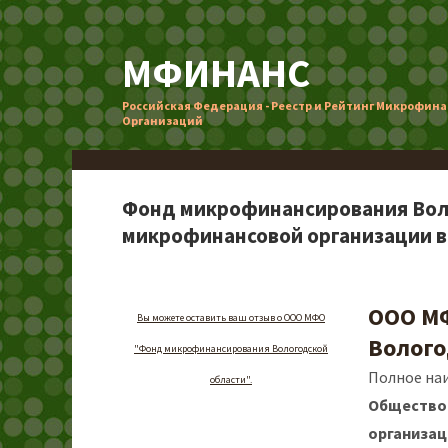
МФИНАНС
Российская Федерация - Реестр и Рейтинг Микрофин
Организаций
Фонд микрофинансирования Воло
микрофинансовой организации в
ООО М
Вы можете оставить ваш отзыв о ООО МФО
Волого
"Фонд микрофинансирования Вологодской
Полное на
области".
Общество
организа