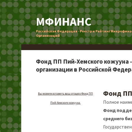
МФИНАНС
Российская Федерация - Реестр и Рейтинг Микрофин
Организаций
Фонд ПП Пий-Хемского кожууна 
организации в Российской Феде
Фонд ПП
Вы можете оставить ваш отзыв о Фонд ПП
Полное наиме
Пий-Хемского кожууна.
Фонд поддер
среднего би
Государствен