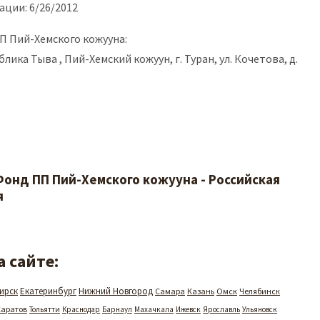
ации: 6/26/2012
П Пий-Хемского кожууна:
блика Тыва , Пий-Хемский кожуун, г. Туран, ул. Кочетова, д.
онд ПП Пий-Хемского кожууна - Российская
я
 сайте:
ирск
Екатеринбург
Нижний Новгород
Самара
Казань
Омск
Челябинск
Саратов
Тольятти
Краснодар
Барнаул
Махачкала
Ижевск
Ярославль
Ульяновск