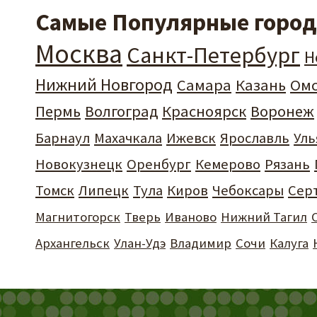
Самые Популярные города
Москва
Санкт-Петербург
Н
Нижний Новгород
Самара
Казань
Ом
Пермь
Волгоград
Красноярск
Воронеж
Барнаул
Махачкала
Ижевск
Ярославль
Уль
Новокузнецк
Оренбург
Кемерово
Рязань
Томск
Липецк
Тула
Киров
Чебоксары
Сер
Магнитогорск
Тверь
Иваново
Нижний Тагил
Архангельск
Улан-Удэ
Владимир
Сочи
Калуга