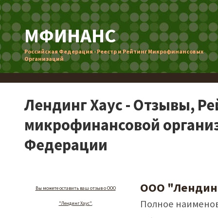
МФИНАНС
Российская Федерация - Реестр и Рейтинг Микрофинансовых
Организаций
Лендинг Хаус - Отзывы, Р
микрофинансовой организ
Федерации
ООО "Лендинг
Вы можете оставить ваш отзыв о ООО
Полное наименов
"Лендинг Хаус".