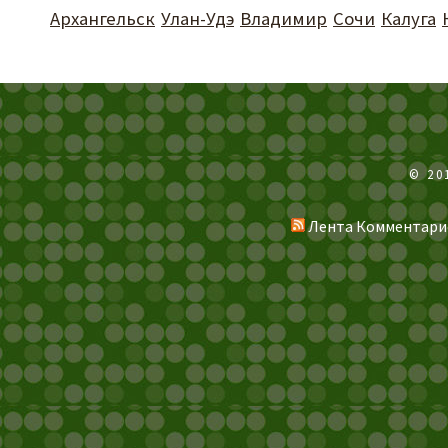
Архангельск
Улан-Удэ
Владимир
Сочи
Калуга
© 20
Лента Комментари