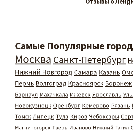
Отзывы о Ленди
Самые Популярные города
Москва
Санкт-Петербург
Н
Нижний Новгород
Самара
Казань
Ом
Пермь
Волгоград
Красноярск
Воронеж
Барнаул
Махачкала
Ижевск
Ярославль
Уль
Новокузнецк
Оренбург
Кемерово
Рязань
Томск
Липецк
Тула
Киров
Чебоксары
Сер
Магнитогорск
Тверь
Иваново
Нижний Тагил