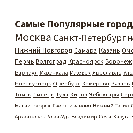
Самые Популярные города
Москва
Санкт-Петербург
Н
Нижний Новгород
Самара
Казань
Ом
Пермь
Волгоград
Красноярск
Воронеж
Барнаул
Махачкала
Ижевск
Ярославль
Уль
Новокузнецк
Оренбург
Кемерово
Рязань
Томск
Липецк
Тула
Киров
Чебоксары
Сер
Магнитогорск
Тверь
Иваново
Нижний Тагил
Архангельск
Улан-Удэ
Владимир
Сочи
Калуга