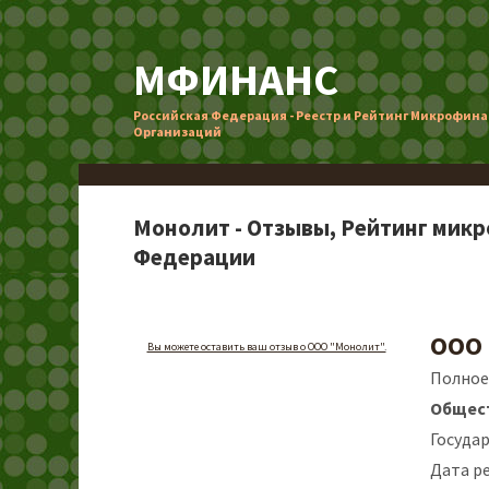
МФИНАНС
Российская Федерация - Реестр и Рейтинг Микрофин
Организаций
Монолит - Отзывы, Рейтинг микр
Федерации
ООО
Вы можете оставить ваш отзыв о ООО "Монолит".
Полное
Общест
Госуда
Дата ре