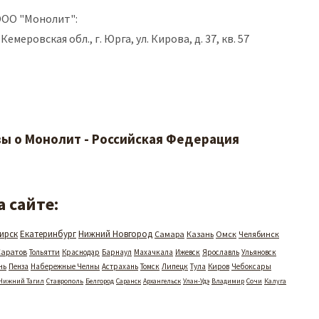
ООО "Монолит":
Кемеровская обл., г. Юрга, ул. Кирова, д. 37, кв. 57
ы о Монолит - Российская Федерация
 сайте:
ирск
Екатеринбург
Нижний Новгород
Самара
Казань
Омск
Челябинск
Саратов
Тольятти
Краснодар
Барнаул
Махачкала
Ижевск
Ярославль
Ульяновск
нь
Пенза
Набережные Челны
Астрахань
Томск
Липецк
Тула
Киров
Чебоксары
Нижний Тагил
Ставрополь
Белгород
Саранск
Архангельск
Улан-Удэ
Владимир
Сочи
Калуга