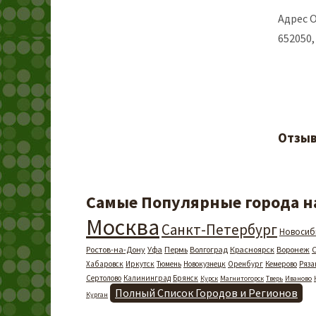
Адрес 
652050, 
Отзыв
Самые Популярные города на
Москва
Санкт-Петербург
Новосиб
Ростов-на-Дону
Уфа
Пермь
Волгоград
Красноярск
Воронеж
Хабаровск
Иркутск
Тюмень
Новокузнецк
Оренбург
Кемерово
Ряза
Сертолово
Калининград
Брянск
Курск
Магнитогорск
Тверь
Иваново
Полный Список Городов и Регионов
Курган