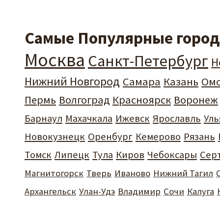
Самые Популярные города
Москва
Санкт-Петербург
Н
Нижний Новгород
Самара
Казань
Ом
Пермь
Волгоград
Красноярск
Воронеж
Барнаул
Махачкала
Ижевск
Ярославль
Уль
Новокузнецк
Оренбург
Кемерово
Рязань
Томск
Липецк
Тула
Киров
Чебоксары
Сер
Магнитогорск
Тверь
Иваново
Нижний Тагил
Архангельск
Улан-Удэ
Владимир
Сочи
Калуга