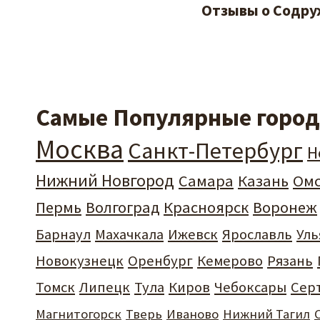
Отзывы о Содру
Самые Популярные города
Москва
Санкт-Петербург
Н
Нижний Новгород
Самара
Казань
Ом
Пермь
Волгоград
Красноярск
Воронеж
Барнаул
Махачкала
Ижевск
Ярославль
Уль
Новокузнецк
Оренбург
Кемерово
Рязань
Томск
Липецк
Тула
Киров
Чебоксары
Сер
Магнитогорск
Тверь
Иваново
Нижний Тагил