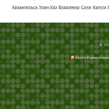
Архангельск
Улан-Удэ
Владимир
Сочи
Калуга
© 20
Лента Комментари