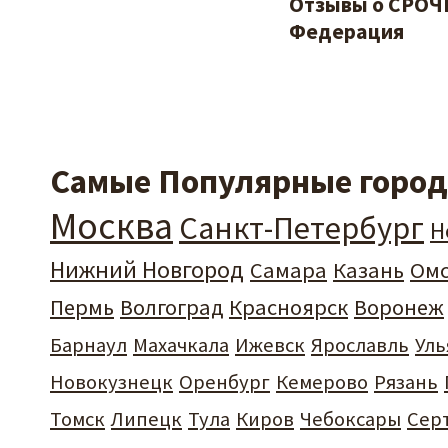
Отзывы о СРОЧ
Федерация
Самые Популярные города
Москва
Санкт-Петербург
Н
Нижний Новгород
Самара
Казань
Ом
Пермь
Волгоград
Красноярск
Воронеж
Барнаул
Махачкала
Ижевск
Ярославль
Уль
Новокузнецк
Оренбург
Кемерово
Рязань
Томск
Липецк
Тула
Киров
Чебоксары
Сер