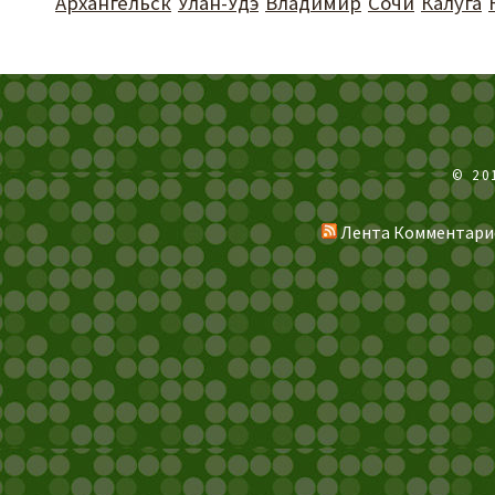
Архангельск
Улан-Удэ
Владимир
Сочи
Калуга
© 20
Лента Комментари