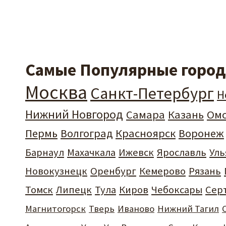
Самые Популярные города
Москва
Санкт-Петербург
Н
Нижний Новгород
Самара
Казань
Ом
Пермь
Волгоград
Красноярск
Воронеж
Барнаул
Махачкала
Ижевск
Ярославль
Уль
Новокузнецк
Оренбург
Кемерово
Рязань
Томск
Липецк
Тула
Киров
Чебоксары
Сер
Магнитогорск
Тверь
Иваново
Нижний Тагил