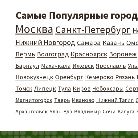
Самые Популярные города
Москва
Санкт-Петербург
Н
Нижний Новгород
Самара
Казань
Ом
Пермь
Волгоград
Красноярск
Воронеж
Барнаул
Махачкала
Ижевск
Ярославль
Уль
Новокузнецк
Оренбург
Кемерово
Рязань
Томск
Липецк
Тула
Киров
Чебоксары
Сер
Магнитогорск
Тверь
Иваново
Нижний Тагил
Архангельск
Улан-Удэ
Владимир
Сочи
Калуга