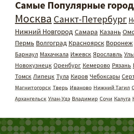
Самые Популярные города
Москва
Санкт-Петербург
Н
Нижний Новгород
Самара
Казань
Ом
Пермь
Волгоград
Красноярск
Воронеж
Барнаул
Махачкала
Ижевск
Ярославль
Уль
Новокузнецк
Оренбург
Кемерово
Рязань
Томск
Липецк
Тула
Киров
Чебоксары
Сер
Магнитогорск
Тверь
Иваново
Нижний Тагил
Архангельск
Улан-Удэ
Владимир
Сочи
Калуга