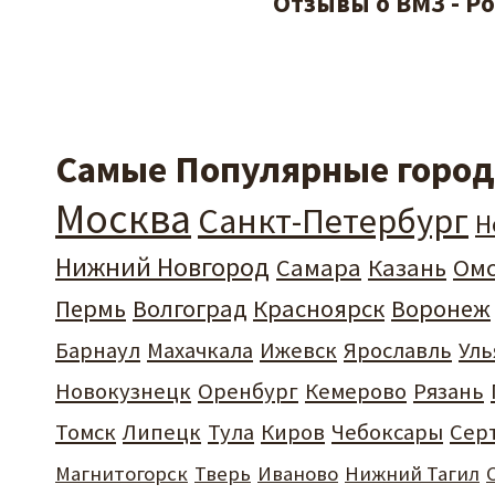
Отзывы о ВМЗ - Р
Самые Популярные города
Москва
Санкт-Петербург
Н
Нижний Новгород
Самара
Казань
Ом
Пермь
Волгоград
Красноярск
Воронеж
Барнаул
Махачкала
Ижевск
Ярославль
Уль
Новокузнецк
Оренбург
Кемерово
Рязань
Томск
Липецк
Тула
Киров
Чебоксары
Сер
Магнитогорск
Тверь
Иваново
Нижний Тагил