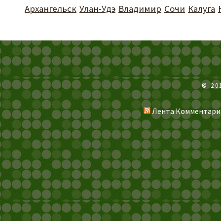
Архангельск
Улан-Удэ
Владимир
Сочи
Калуга
© 20
Лента Комментари