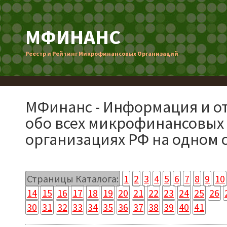
МФИНАНС
Реестр и Рейтинг Микрофинансовых Организаций
МФинанс - Информация и о
обо всех микрофинансовых
организациях РФ на одном 
Страницы Каталога:
1
2
3
4
5
6
7
8
9
10
14
15
16
17
18
19
20
21
22
23
24
25
26
30
31
32
33
34
35
36
37
38
39
40
41