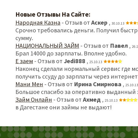
Новые Отзывы На Сайте:
Народная Казна
- Отзыв от
Аскер
,
30.10.13
Срочно требовались деньги. Получил быст
сумму.
НАЦИОНАЛЬНЫЙ ЗАЙМ
- Отзыв от
Павел
,
26.
Брал 14000 до зарплаты. Вполне удобно.
Е заем
- Отзыв от
Jedi888
,
25.10.13
Наконец сделали нормальный сервис где м
получить ссуду до зарплаты через интернет
Мани Мен
- Отзыв от
Ирина Смирнова
,
25.10.1
Большое спасибо за оперативно выданный 
Займ Онлайн
- Отзыв от
Ахмед
,
25.10.13
в Дагестане они займы не выдают!