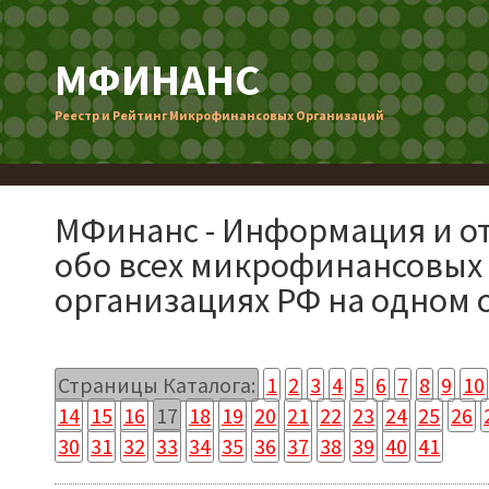
МФИНАНС
Реестр и Рейтинг Микрофинансовых Организаций
МФинанс - Информация и о
обо всех микрофинансовых
организациях РФ на одном 
Страницы Каталога:
1
2
3
4
5
6
7
8
9
10
14
15
16
17
18
19
20
21
22
23
24
25
26
30
31
32
33
34
35
36
37
38
39
40
41