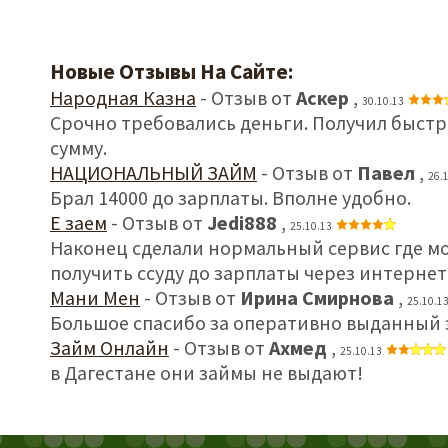
Новые Отзывы На Сайте:
Народная Казна
- Отзыв от
Аскер
,
30.10.13
Срочно требовались деньги. Получил быст
сумму.
НАЦИОНАЛЬНЫЙ ЗАЙМ
- Отзыв от
Павел
,
26.
Брал 14000 до зарплаты. Вполне удобно.
Е заем
- Отзыв от
Jedi888
,
25.10.13
Наконец сделали нормальный сервис где м
получить ссуду до зарплаты через интернет
Мани Мен
- Отзыв от
Ирина Смирнова
,
25.10.1
Большое спасибо за оперативно выданный 
Займ Онлайн
- Отзыв от
Ахмед
,
25.10.13
в Дагестане они займы не выдают!