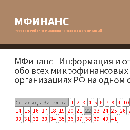
МФИНАНС
Реестр и Рейтинг Микрофинансовых Организаций
МФинанс - Информация и о
обо всех микрофинансовых
организациях РФ на одном 
Страницы Каталога:
1
2
3
4
5
6
7
8
9
10
14
15
16
17
18
19
20
21
22
23
24
25
26
30
31
32
33
34
35
36
37
38
39
40
41