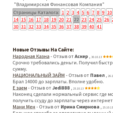
"Владимирская Финансовая Компания"
Страницы Каталога:
1
2
3
4
5
6
7
8
9
10
14
15
16
17
18
19
20
21
22
23
24
25
26
30
31
32
33
34
35
36
37
38
39
40
41
Новые Отзывы На Сайте:
Народная Казна
- Отзыв от
Аскер
,
30.10.13
Срочно требовались деньги. Получил быст
сумму.
НАЦИОНАЛЬНЫЙ ЗАЙМ
- Отзыв от
Павел
,
26.
Брал 14000 до зарплаты. Вполне удобно.
Е заем
- Отзыв от
Jedi888
,
25.10.13
Наконец сделали нормальный сервис где м
получить ссуду до зарплаты через интернет
Мани Мен
- Отзыв от
Ирина Смирнова
,
25.10.1
Большое спасибо за оперативно выданный 