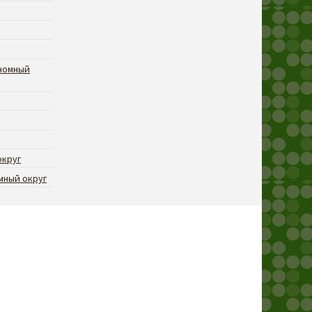
номный
округ
мный округ