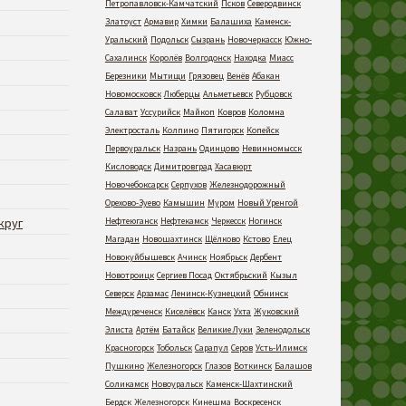
Петропавловск-Камчатский
Псков
Северодвинск
Златоуст
Армавир
Химки
Балашиха
Каменск-
Уральский
Подольск
Сызрань
Новочеркасск
Южно-
Сахалинск
Королёв
Волгодонск
Находка
Миасс
Березники
Мытищи
Грязовец
Венёв
Абакан
Новомосковск
Люберцы
Альметьевск
Рубцовск
Салават
Уссурийск
Майкоп
Ковров
Коломна
Электросталь
Колпино
Пятигорск
Копейск
Первоуральск
Назрань
Одинцово
Невинномысск
Кисловодск
Димитровград
Хасавюрт
Новочебоксарск
Серпухов
Железнодорожный
Орехово-Зуево
Камышин
Муром
Новый Уренгой
круг
Нефтеюганск
Нефтекамск
Черкесск
Ногинск
Магадан
Новошахтинск
Щёлково
Кстово
Елец
Новокуйбышевск
Ачинск
Ноябрьск
Дербент
Новотроицк
Сергиев Посад
Октябрьский
Кызыл
Северск
Арзамас
Ленинск-Кузнецкий
Обнинск
Междуреченск
Киселёвск
Канск
Ухта
Жуковский
Элиста
Артём
Батайск
Великие Луки
Зеленодольск
Красногорск
Тобольск
Сарапул
Серов
Усть-Илимск
Пушкино
Железногорск
Глазов
Воткинск
Балашов
Соликамск
Новоуральск
Каменск-Шахтинский
Бердск
Железногорск
Кинешма
Воскресенск