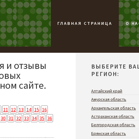
ГЛАВНАЯ СТРАНИЦА
О НА
я и отзывы
ВЫБЕРИТЕ ВА
совых
РЕГИОН:
ном сайте.
Алтайский край
Амурская область
Архангельская область
0
11
12
13
14
15
16
Астраханская область
30
31
32
33
34
35
36
Белгородская область
Брянская область