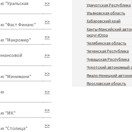
ю "Уральская
>>
Удмуртская Республика
Ульяновская область
Хабаровский край
>>
ю "Фаст Финанс"
Ханты-Мансийский авто
округ-Югра
>>
ью "Макромир"
Челябинская область
Чеченская Республика
инансовой
>>
Чувашская Республика
Чукотский автономный 
>>
Ямало-Ненецкий автоно
ью "Минимани"
Ярославская область
ью
>>
"
>>
ью "МК"
>>
ью "Столица"