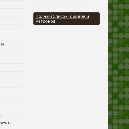
Полный Список Городов и
Регионов
тан
)
сетия-