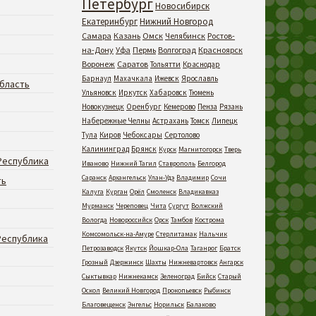
Петербург
Новосибирск
Екатеринбург
Нижний Новгород
Самара
Казань
Омск
Челябинск
Ростов-
на-Дону
Уфа
Пермь
Волгоград
Красноярск
Воронеж
Саратов
Тольятти
Краснодар
Барнаул
Махачкала
Ижевск
Ярославль
бласть
Ульяновск
Иркутск
Хабаровск
Тюмень
Новокузнецк
Оренбург
Кемерово
Пенза
Рязань
Набережные Челны
Астрахань
Томск
Липецк
Тула
Киров
Чебоксары
Сертолово
Калининград
Брянск
Курск
Магнитогорск
Тверь
Республика
Иваново
Нижний Тагил
Ставрополь
Белгород
Саранск
Архангельск
Улан-Удэ
Владимир
Сочи
ть
Калуга
Курган
Орёл
Смоленск
Владикавказ
Мурманск
Череповец
Чита
Сургут
Волжский
Вологда
Новороссийск
Орск
Тамбов
Кострома
Комсомольск-на-Амуре
Стерлитамак
Нальчик
Республика
Петрозаводск
Якутск
Йошкар-Ола
Таганрог
Братск
Грозный
Дзержинск
Шахты
Нижневартовск
Ангарск
Сыктывкар
Нижнекамск
Зеленоград
Бийск
Старый
Оскол
Великий Новгород
Прокопьевск
Рыбинск
Благовещенск
Энгельс
Норильск
Балаково