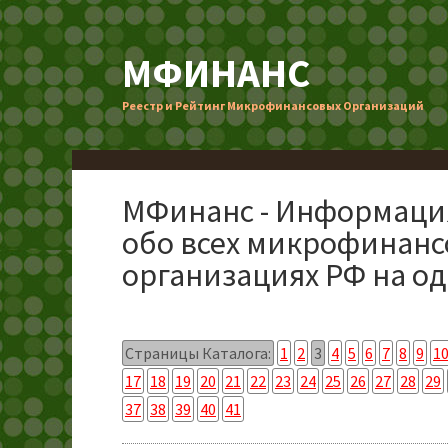
МФИНАНС
Реестр и Рейтинг Микрофинансовых Организаций
МФинанс - Информаци
обо всех микрофинан
организациях РФ на од
Страницы Каталога:
1
2
3
4
5
6
7
8
9
1
17
18
19
20
21
22
23
24
25
26
27
28
29
37
38
39
40
41