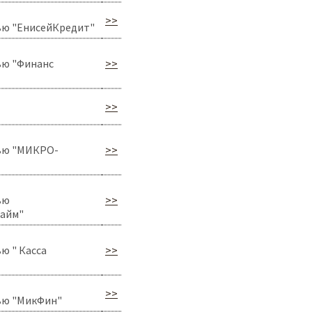
>>
ью "ЕнисейКредит"
ью "Финанс
>>
>>
ью "МИКРО-
>>
ью
>>
займ"
ю " Касса
>>
>>
ью "МикФин"