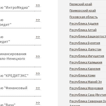
Пермский край
>>
ью "ИнтроМедиа"
Приморский край
Псковская область
ью
>>
Республика Адыгея
редит"
Республика Алтай
Республика Башкортос
ью
>>
редит"
Республика Бурятия
Республика Дагестан
финансирования
Республика Ингушетия
>>
ало-Ненецкого
Республика Калмыкия
Республика Карелия
>>
Республика Коми
тью "КРЕДИТЭКС"
Республика Марий Эл
ью "Финансовый
>>
Республика Мордовия
Республика Саха (Якутия
Республика Северная О
>>
ю "Виза"
Алания