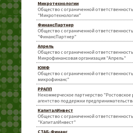
Микротехнологии
Общество с ограниченной ответственност
"Микротехнологии"
ФинансПартнер
Общество с ограниченной ответственност
"ФинансПартнер"
Апрель
Общество с ограниченной ответственност
Микрофинансовая организация "Апрель"
ЮМФ
Общество с ограниченной ответственност
микрофинанс"
РРАПП
Некоммерческое партнерство "Ростовское 
агентство поддержки предпринимательств
КапиталИнвест
Общество с ограниченной ответственност
"КапиталИнвест"
СТАБ-Финанс