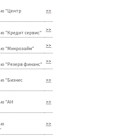
ью "Центр
>>
>>
ю "Кредит сервис"
>>
ью "Микрозайм"
>>
ю "Резерв финанс"
ю "Бизнес
>>
ью "АН
>>
ью
>>
"