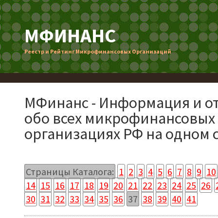
МФИНАНС
Реестр и Рейтинг Микрофинансовых Организаций
МФинанс - Информация и о
обо всех микрофинансовых
организациях РФ на одном 
Страницы Каталога:
1
2
3
4
5
6
7
8
9
10
14
15
16
17
18
19
20
21
22
23
24
25
26
30
31
32
33
34
35
36
37
38
39
40
41