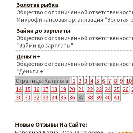
Золотая рыбка
Общество с ограниченной ответственност
Микрофинансовая организация "Золотая 
Займи до зарплаты
Общество с ограниченной ответственност
"Займи до зарплаты"
Деньги +
Общество с ограниченной ответственност
"Деньги +"
Страницы Каталога:
1
2
3
4
5
6
7
8
9
10
14
15
16
17
18
19
20
21
22
23
24
25
26
30
31
32
33
34
35
36
37
38
39
40
41
Новые Отзывы На Сайте:
Народная Казна
- Отзыв от
Аскер
,