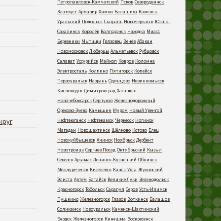
Петропавловск-Камчатский
Псков
Северодвинск
Златоуст
Армавир
Химки
Балашиха
Каменск-
Уральский
Подольск
Сызрань
Новочеркасск
Южно-
Сахалинск
Королёв
Волгодонск
Находка
Миасс
Березники
Мытищи
Грязовец
Венёв
Абакан
Новомосковск
Люберцы
Альметьевск
Рубцовск
Салават
Уссурийск
Майкоп
Ковров
Коломна
Электросталь
Колпино
Пятигорск
Копейск
Первоуральск
Назрань
Одинцово
Невинномысск
Кисловодск
Димитровград
Хасавюрт
Новочебоксарск
Серпухов
Железнодорожный
Орехово-Зуево
Камышин
Муром
Новый Уренгой
круг
Нефтеюганск
Нефтекамск
Черкесск
Ногинск
Магадан
Новошахтинск
Щёлково
Кстово
Елец
Новокуйбышевск
Ачинск
Ноябрьск
Дербент
Новотроицк
Сергиев Посад
Октябрьский
Кызыл
Северск
Арзамас
Ленинск-Кузнецкий
Обнинск
Междуреченск
Киселёвск
Канск
Ухта
Жуковский
Элиста
Артём
Батайск
Великие Луки
Зеленодольск
Красногорск
Тобольск
Сарапул
Серов
Усть-Илимск
Пушкино
Железногорск
Глазов
Воткинск
Балашов
Соликамск
Новоуральск
Каменск-Шахтинский
Бердск
Железногорск
Кинешма
Воскресенск