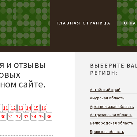
ГЛАВНАЯ СТРАНИЦА
О НА
я и отзывы
ВЫБЕРИТЕ ВА
совых
РЕГИОН:
ном сайте.
Алтайский край
Амурская область
Архангельская область
0
11
12
13
14
15
16
Астраханская область
30
31
32
33
34
35
36
Белгородская область
Брянская область