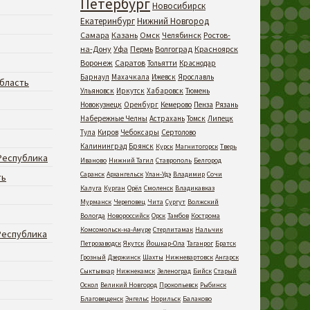
Петербург
Новосибирск
Екатеринбург
Нижний Новгород
Самара
Казань
Омск
Челябинск
Ростов-
на-Дону
Уфа
Пермь
Волгоград
Красноярск
Воронеж
Саратов
Тольятти
Краснодар
Барнаул
Махачкала
Ижевск
Ярославль
бласть
Ульяновск
Иркутск
Хабаровск
Тюмень
Новокузнецк
Оренбург
Кемерово
Пенза
Рязань
Набережные Челны
Астрахань
Томск
Липецк
Тула
Киров
Чебоксары
Сертолово
Калининград
Брянск
Курск
Магнитогорск
Тверь
Республика
Иваново
Нижний Тагил
Ставрополь
Белгород
Саранск
Архангельск
Улан-Удэ
Владимир
Сочи
ть
Калуга
Курган
Орёл
Смоленск
Владикавказ
Мурманск
Череповец
Чита
Сургут
Волжский
Вологда
Новороссийск
Орск
Тамбов
Кострома
Комсомольск-на-Амуре
Стерлитамак
Нальчик
Республика
Петрозаводск
Якутск
Йошкар-Ола
Таганрог
Братск
Грозный
Дзержинск
Шахты
Нижневартовск
Ангарск
Сыктывкар
Нижнекамск
Зеленоград
Бийск
Старый
Оскол
Великий Новгород
Прокопьевск
Рыбинск
Благовещенск
Энгельс
Норильск
Балаково