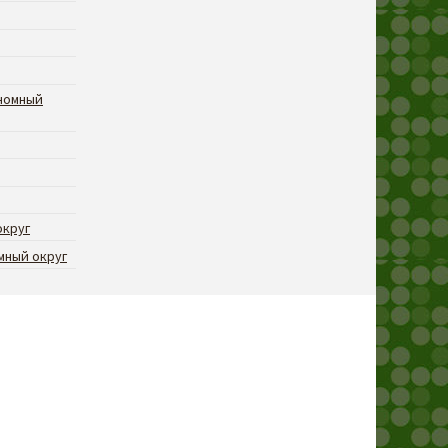
номный
округ
мный округ