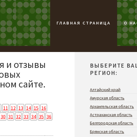
ГЛАВНАЯ СТРАНИЦА
О НА
я и отзывы
ВЫБЕРИТЕ ВА
совых
РЕГИОН:
ном сайте.
Алтайский край
Амурская область
Архангельская область
0
11
12
13
14
15
16
Астраханская область
30
31
32
33
34
35
36
Белгородская область
Брянская область