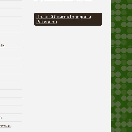
Полный Список Городов и
Регионов
тан
)
сетия-