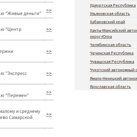
Удмуртская Республика
>>
ью "Живые деньги"
Ульяновская область
Хабаровский край
ью "Центр
>>
Ханты-Мансийский авто
округ-Югра
Челябинская область
держки
>>
Чеченская Республика
Чувашская Республика
Чукотский автономный 
ю "Экспресс
>>
Ямало-Ненецкий автоно
Ярославская область
>>
ью "Перемен"
малому и среднему
>>
ево Самарской