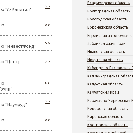
Владимирская область
>>
ю "А-Капитал"
Волгоградская область
Вологодская область
ью
>>
Воронежская область
Еврейская автономная о
>>
Забайкальский край
ью "ИнвестФонд"
Ивановская область
Иркутская область
ью "Центр
>>
Кабардино-Балкарская 
Калининградская облас
ью
>>
Калужская область
Групп"
Камчатский край
Карачаево-Черкесская 
>>
ью "Изумруд"
Кемеровская область
Кировская область
ью
>>
Костромская область
Краснодарский край