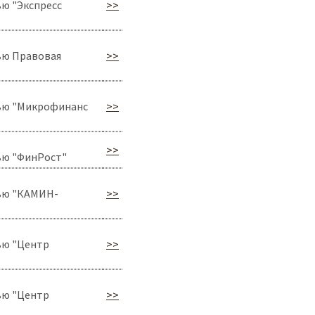
ю "Экспресс
>>
ью Правовая
>>
ью "Микрофинанс
>>
>>
ью "ФинРост"
ью "КАМИН-
>>
ью "Центр
>>
ью "Центр
>>