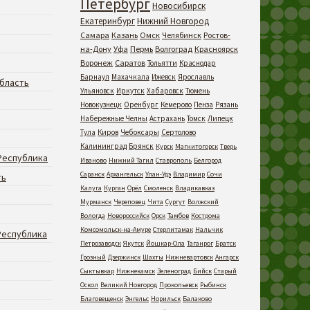
Петербург
Новосибирск
Екатеринбург
Нижний Новгород
Самара
Казань
Омск
Челябинск
Ростов-
на-Дону
Уфа
Пермь
Волгоград
Красноярск
Воронеж
Саратов
Тольятти
Краснодар
Барнаул
Махачкала
Ижевск
Ярославль
бласть
Ульяновск
Иркутск
Хабаровск
Тюмень
Новокузнецк
Оренбург
Кемерово
Пенза
Рязань
Набережные Челны
Астрахань
Томск
Липецк
Тула
Киров
Чебоксары
Сертолово
Калининград
Брянск
Курск
Магнитогорск
Тверь
Республика
Иваново
Нижний Тагил
Ставрополь
Белгород
Саранск
Архангельск
Улан-Удэ
Владимир
Сочи
ть
Калуга
Курган
Орёл
Смоленск
Владикавказ
Мурманск
Череповец
Чита
Сургут
Волжский
Вологда
Новороссийск
Орск
Тамбов
Кострома
Комсомольск-на-Амуре
Стерлитамак
Нальчик
Республика
Петрозаводск
Якутск
Йошкар-Ола
Таганрог
Братск
Грозный
Дзержинск
Шахты
Нижневартовск
Ангарск
Сыктывкар
Нижнекамск
Зеленоград
Бийск
Старый
Оскол
Великий Новгород
Прокопьевск
Рыбинск
Благовещенск
Энгельс
Норильск
Балаково