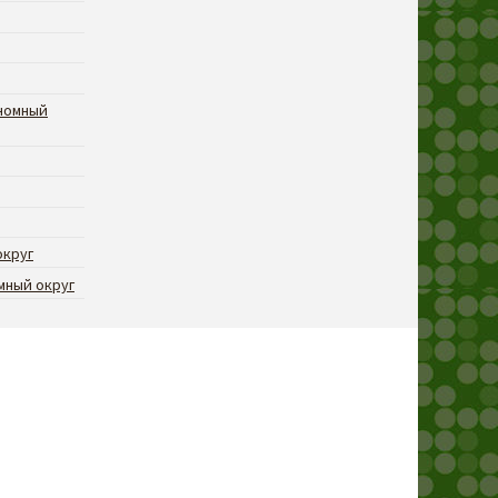
номный
округ
мный округ