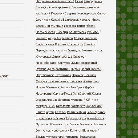
Петропавловск-Камчатский
Псков
Северодвинск
Златоуст
Армавир
Химки
Балашиха
Каменск-
Уральский
Подольск
Сызрань
Новочеркасск
Южно-
Сахалинск
Королёв
Волгодонск
Находка
Миасс
Березники
Мытищи
Грязовец
Венёв
Абакан
Новомосковск
Люберцы
Альметьевск
Рубцовск
Салават
Уссурийск
Майкоп
Ковров
Коломна
Электросталь
Колпино
Пятигорск
Копейск
Первоуральск
Назрань
Одинцово
Невинномысск
Кисловодск
Димитровград
Хасавюрт
Новочебоксарск
Серпухов
Железнодорожный
Орехово-Зуево
Камышин
Муром
Новый Уренгой
круг
Нефтеюганск
Нефтекамск
Черкесск
Ногинск
Магадан
Новошахтинск
Щёлково
Кстово
Елец
Новокуйбышевск
Ачинск
Ноябрьск
Дербент
Новотроицк
Сергиев Посад
Октябрьский
Кызыл
Северск
Арзамас
Ленинск-Кузнецкий
Обнинск
Междуреченск
Киселёвск
Канск
Ухта
Жуковский
Элиста
Артём
Батайск
Великие Луки
Зеленодольск
Красногорск
Тобольск
Сарапул
Серов
Усть-Илимск
Пушкино
Железногорск
Глазов
Воткинск
Балашов
Соликамск
Новоуральск
Каменск-Шахтинский
Бердск
Железногорск
Кинешма
Воскресенск