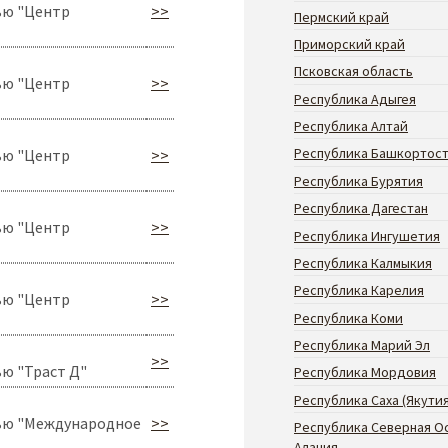
ью "Центр
>>
Пермский край
Приморский край
Псковская область
ью "Центр
>>
Республика Адыгея
Республика Алтай
Республика Башкортос
ью "Центр
>>
Республика Бурятия
Республика Дагестан
ью "Центр
>>
Республика Ингушетия
Республика Калмыкия
Республика Карелия
ью "Центр
>>
Республика Коми
Республика Марий Эл
>>
ю "Траст Д"
Республика Мордовия
Республика Саха (Якутия
ью "Международное
>>
Республика Северная О
Алания