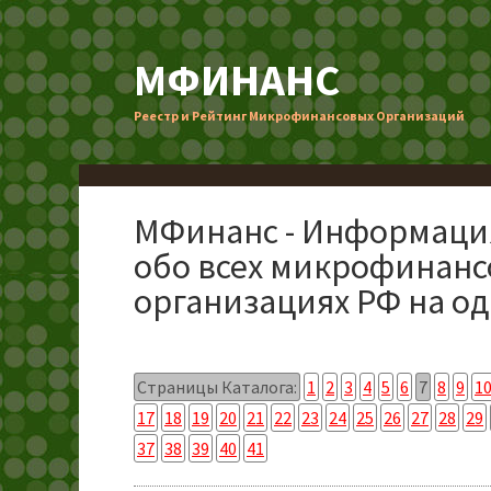
МФИНАНС
Реестр и Рейтинг Микрофинансовых Организаций
МФинанс - Информаци
обо всех микрофинан
организациях РФ на од
Страницы Каталога:
1
2
3
4
5
6
7
8
9
1
17
18
19
20
21
22
23
24
25
26
27
28
29
37
38
39
40
41