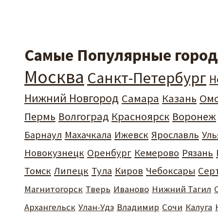
Самые Популярные города
Москва
Санкт-Петербург
Н
Нижний Новгород
Самара
Казань
Ом
Пермь
Волгоград
Красноярск
Воронеж
Барнаул
Махачкала
Ижевск
Ярославль
Уль
Новокузнецк
Оренбург
Кемерово
Рязань
Томск
Липецк
Тула
Киров
Чебоксары
Сер
Магнитогорск
Тверь
Иваново
Нижний Тагил
Архангельск
Улан-Удэ
Владимир
Сочи
Калуга