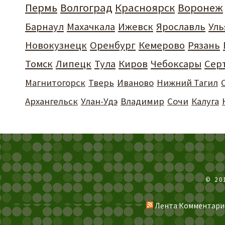
Пермь
Волгоград
Красноярск
Воронеж
Барнаул
Махачкала
Ижевск
Ярославль
Уль
Новокузнецк
Оренбург
Кемерово
Рязань
Томск
Липецк
Тула
Киров
Чебоксары
Сер
Магнитогорск
Тверь
Иваново
Нижний Тагил
Архангельск
Улан-Удэ
Владимир
Сочи
Калуга
© 20
Лента Комментари