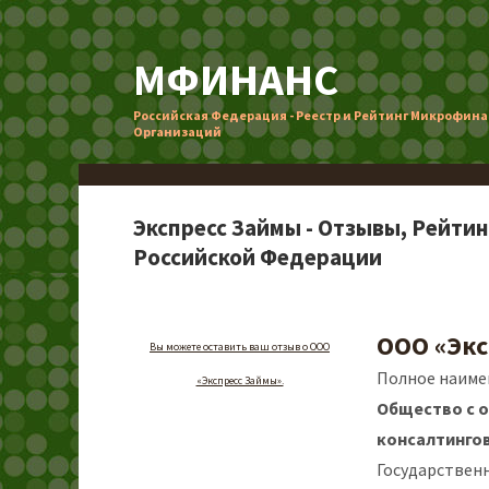
МФИНАНС
Российская Федерация - Реестр и Рейтинг Микрофин
Организаций
Экспресс Займы - Отзывы, Рейти
Российской Федерации
ООО «Экс
Вы можете оставить ваш отзыв о ООО
Полное наиме
«Экспресс Займы».
Общество с 
консалтингов
Государствен