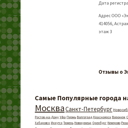
Дата регистра
Адрес ООО «Эк
414056, Астрах
этаж 3
Отзывы о Э
Самые Популярные города на
Москва
Санкт-Петербург
Новосиб
Ростов-на-Дону
Уфа
Пермь
Волгоград
Красноярск
Воронеж
Хабаровск
Иркутск
Тюмень
Новокузнецк
Оренбург
Кемерово
Ряза