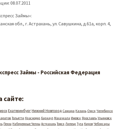
ции: 08.07.2011
спресс Займы»:
анская обл., г. Астрахань, ул. Савушкина, д.61а, корп. 4,
кспресс Займы - Российская Федерация
 сайте:
ирск
Екатеринбург
Нижний Новгород
Самара
Казань
Омск
Челябинск
Саратов
Тольятти
Краснодар
Барнаул
Махачкала
Ижевск
Ярославль
Ульяновск
нь
Пенза
Набережные Челны
Астрахань
Томск
Липецк
Тула
Киров
Чебоксары