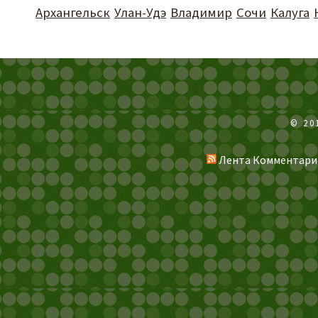
Архангельск
Улан-Удэ
Владимир
Сочи
Калуга
© 20
Лента Комментари