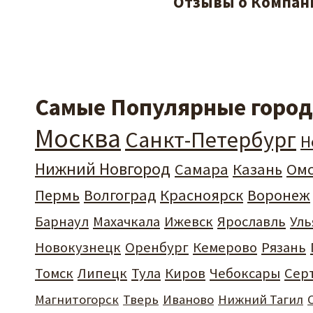
Отзывы о Компани
Самые Популярные города
Москва
Санкт-Петербург
Н
Нижний Новгород
Самара
Казань
Ом
Пермь
Волгоград
Красноярск
Воронеж
Барнаул
Махачкала
Ижевск
Ярославль
Уль
Новокузнецк
Оренбург
Кемерово
Рязань
Томск
Липецк
Тула
Киров
Чебоксары
Сер
Магнитогорск
Тверь
Иваново
Нижний Тагил