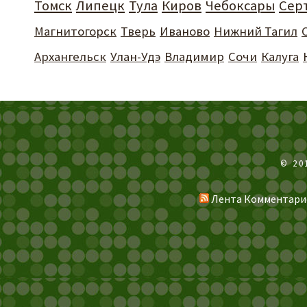
Томск
Липецк
Тула
Киров
Чебоксары
Сер
Магнитогорск
Тверь
Иваново
Нижний Тагил
Архангельск
Улан-Удэ
Владимир
Сочи
Калуга
© 20
Лента Комментари