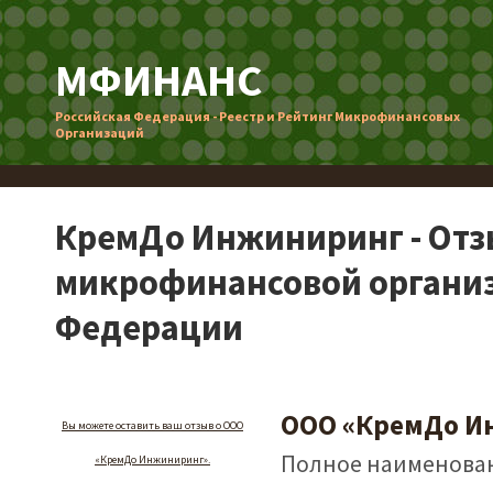
МФИНАНС
Российская Федерация - Реестр и Рейтинг Микрофинансовых
Организаций
КремДо Инжиниринг - Отз
микрофинансовой организ
Федерации
ООО «КремДо И
Вы можете оставить ваш отзыв о ООО
Полное наименован
«КремДо Инжиниринг».