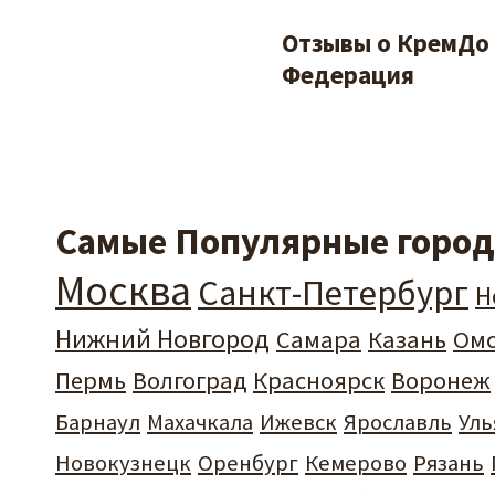
Отзывы о КремДо 
Федерация
Самые Популярные города
Москва
Санкт-Петербург
Н
Нижний Новгород
Самара
Казань
Ом
Пермь
Волгоград
Красноярск
Воронеж
Барнаул
Махачкала
Ижевск
Ярославль
Уль
Новокузнецк
Оренбург
Кемерово
Рязань