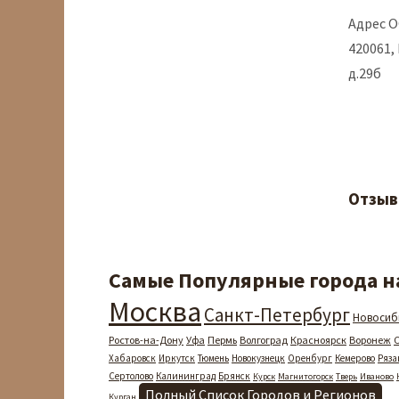
Адрес О
420061,
д.29б
Отзыв
Самые Популярные города на
Москва
Санкт-Петербург
Новосиб
Ростов-на-Дону
Уфа
Пермь
Волгоград
Красноярск
Воронеж
Хабаровск
Иркутск
Тюмень
Новокузнецк
Оренбург
Кемерово
Ряза
Сертолово
Калининград
Брянск
Курск
Магнитогорск
Тверь
Иваново
Полный Список Городов и Регионов
Курган