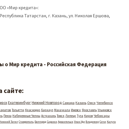
ОО «Мир кредита»:
 Республика Татарстан, г. Казань, ул. Николая Ершова,
ы о Мир кредита - Российская Федерация
 сайте:
ирск
Екатеринбург
Нижний Новгород
Самара
Казань
Омск
Челябинск
Саратов
Тольятти
Краснодар
Барнаул
Махачкала
Ижевск
Ярославль
Ульяновск
нь
Пенза
Набережные Челны
Астрахань
Томск
Липецк
Тула
Киров
Чебоксары
Нижний Тагил
Ставрополь
Белгород
Саранск
Архангельск
Улан-Удэ
Владимир
Сочи
Калуга