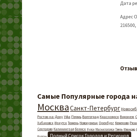
Дата ре
Адрес 
216500,
Отзыв
Самые Популярные города на
Москва
Санкт-Петербург
Новосиб
Ростов-на-Дону
Уфа
Пермь
Волгоград
Красноярск
Воронеж
Хабаровск
Иркутск
Тюмень
Новокузнецк
Оренбург
Кемерово
Ряза
Сертолово
Калининград
Брянск
Курск
Магнитогорск
Тверь
Иваново
Полный Список Городов и Регионов
Курган