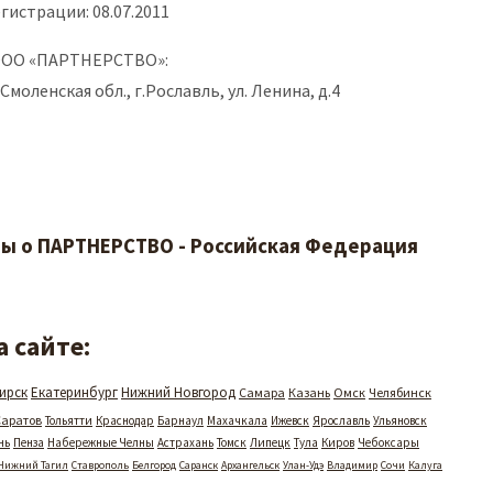
гистрации: 08.07.2011
ООО «ПАРТНЕРСТВО»:
 Смоленская обл., г.Рославль, ул. Ленина, д.4
ы о ПАРТНЕРСТВО - Российская Федерация
 сайте:
ирск
Екатеринбург
Нижний Новгород
Самара
Казань
Омск
Челябинск
Саратов
Тольятти
Краснодар
Барнаул
Махачкала
Ижевск
Ярославль
Ульяновск
нь
Пенза
Набережные Челны
Астрахань
Томск
Липецк
Тула
Киров
Чебоксары
Нижний Тагил
Ставрополь
Белгород
Саранск
Архангельск
Улан-Удэ
Владимир
Сочи
Калуга